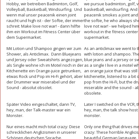
Hobby, wir betreiben Badminton, Golf,
we pursue badminton, golf, vo
Volleyball, Basketball, Windsurfing. Und
basketball, windsurfing. And 
wenn mal unser peacenik einen joint
peacenik smokes a joint and 
raucht und high ist - der Softie, der immer
the softie, he who always sh
schreit: Make love not war! - dann hilfte
love not war! - we helped him
ihm ein Workout im Fitness Center über
workout in the fitness cente
dem Supermarket.
supermarket.
Mit Lotion und Shampoo gingen wir zum
As an anticlimax we went to 
Shower, als Anticlimax. Dann Bluejeans
with lotion and shampoo. Th
und Jersey oder Sweatshirts angezogen,
blue jeans and a jersey or sw
als Single wohne ich im Motel noch in der
as a single I live in a motel w
Kitchenette ein Orange-juice getrunken,
an orange juice that was still 
etwas Rock und Pop im Hi-Fi gehört, aber
kitchenette, listened to a bit 
der Drummer war miserabel und der
pop from the Hi-Fi, but the 
Sound - absolut obsolet.
miserable and the sound - ab
obsolete.
Später Video eingeschaltet, dann TV,
Later I switched on the VCR, t
hey, man, der Talk-master war ein
hey, man, the talk show host
Monster.
monster.
Nur eines macht mich total crazy: Diese
Only one thing that drives me 
schrecklichen Anglizismen in unserer
crazy: These horrible Anglici
Schönen deutschen Sprache.
beautiful German language