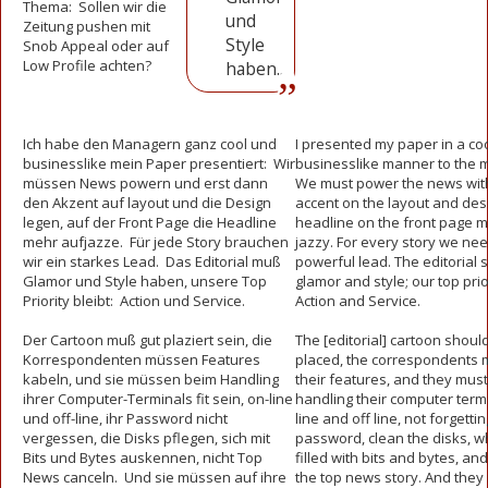
Thema: Sollen wir die
und
Zeitung pushen mit
Style
Snob Appeal oder auf
Low Profile achten?
haben...
Ich habe den Managern ganz cool und
I presented my paper in a co
businesslike mein Paper presentiert: Wir
businesslike manner to the 
müssen News powern und erst dann
We must power the news wit
den Akzent auf layout und die Design
accent on the layout and des
legen, auf der Front Page die Headline
headline on the front page 
mehr aufjazze. Für jede Story brauchen
jazzy. For every story we ne
wir ein starkes Lead. Das Editorial muß
powerful lead. The editorial
Glamor und Style haben, unsere Top
glamor and style; our top pri
Priority bleibt: Action und Service.
Action and Service.
Der Cartoon muß gut plaziert sein, die
The [editorial] cartoon should
Korrespondenten müssen Features
placed, the correspondents 
kabeln, und sie müssen beim Handling
their features, and they must
ihrer Computer-Terminals fit sein, on-line
handling their computer term
und off-line, ihr Password nicht
line and off line, not forgettin
vergessen, die Disks pflegen, sich mit
password, clean the disks, w
Bits und Bytes auskennen, nicht Top
filled with bits and bytes, an
News canceln. Und sie müssen auf ihre
the top news story. And they