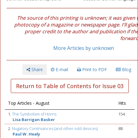
The source of this printing is unknown; it was given 
photocopy of a magazine or newspaper page. I'll glad
proper credit to the author and publication if th
forward
More Articles by unknown
Share
E-mail
Print to PDF
Blog
Return to Table of Contents for Issue 03
Top Articles - August
Hits
1.
The Symbolism of Horns
154
Lisa Barrigan Basker
2.
Nugatory Contrivances (and other odd devices)
88
Paul W. Healy