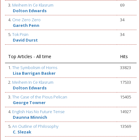
3.
Meihem In Ce Klasrum
69
Dolton Edwards
4.
One Zero Zero
34
Gareth Penn
5.
Tok Pisin
34
David Durst
Top Articles - All time
Hits
1.
The Symbolism of Horns
33823
Lisa Barrigan Basker
2.
Meihem In Ce Klasrum
17533
Dolton Edwards
3.
The Case of the Pious Pelican
15405
George Towner
4.
English Has No Future Tense
14927
Daunna Minnich
5.
An Outline of Philosophy
13569
C. Slezak