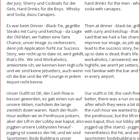
der Jury; Sherry und Cocktails für die
hard drinks for the men - wh
Girls, Hard Drinks für die Boys. Whisky
soda with canapes.
and Soda, dazu Canapes.
Es war beim Dinner - Black-Tie, gegrillte
Then at dinner - black tie, gri
Steaks mit Curry und ketchup - da sagte
with curry and ketchup - that
der Old Man, wir hatten eine faire
said that we had a fair chanc
Chance, unser Image zu verbessern,
improve our image, as job ap
denn Job Application fürht zur Success
lead to the success story, he
Story, wer nicht up to date ist, wird gekillt,
up to date is dead; that’s life
that's life. Wir sind Workaholics,
workaholics, I answered, we 
antwortete ich, wir kennen kein High-Life
highlife, we aren’t jet setters,
und wir sind keine Jetsetters, auch wenn
not familiar with the bar and
ich die Bar und die VIP-Lounge in jedem
in every airport.
Airport nicht kenne.
Unser Outfit ist OK, der Cash Flow is
Our outfit is OK, the cash flo
besser geworden, es gab einen run auf
better, there was a run on ou
unsere Aktien, nachdem die lange
after which they were a bit d
ziemlich down waren. Nach der Rush-
the rush hour we wanted to p
Hour wollten wir im Penthouse pokern,
the penthouse, but the lift in
aber der Lift in der Lobby war kaput, also
was kaput, thus our lobby at
joggten unsere Lobbyisten hinauf -
jogged up [the stairs] - joggin
jogging ist sowieso der Hit, und wir sind
nevertheless the hit, and we
Sportsmen, Body Building is unser
sportsmen; bodybuilding is o